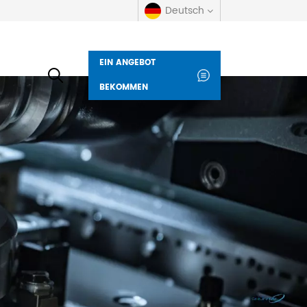
Deutsch
EIN ANGEBOT
English
BEKOMMEN
русский
español
العربية
Deutsch
italiano
français
Indonesia