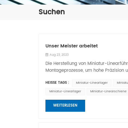
Suchen
Unser Meister arbeitet
Aug 23, 2023
Die Herstellung von Miniatur-Linearfü
Montageprozesse, um hohe Präzision un
die grundlegenden Schritte zur Herste
HEISSE TAGS :
Miniatur-Linearlager
Miniatu
aufgeführt. Beachten Sie jedoch, dass 
Material variieren können. Informieren 
Miniatur-Linearlager
Miniatur-Linearschiene
Konstruktionsunterlagen und -leitfäden
Ermitteln Sie die Anforderungen: Best
WEITERLESEN
Verfahrbereich, die Genauigkeitsanfor
Führungsschienen und Gleiter entwerfe
Form, das Material, die Struktur und d