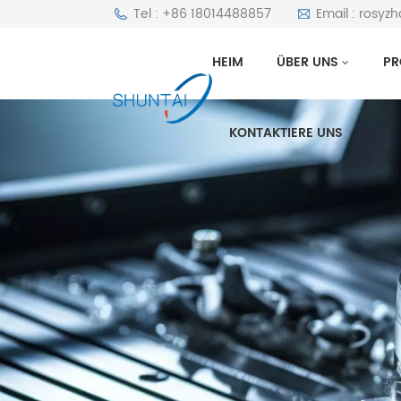
Tel : +86 18014488857
Email : rosyz
HEIM
ÜBER UNS
PR
KONTAKTIERE UNS