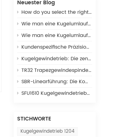
Neuester Blog
How do you select the right ball screw for a linear actuator application?
Wie man eine Kugelumlaufspindel für einen 3D-Drucker auswählt
Wie man eine Kugelumlaufspindel für CNC-Maschinen auswählt
Kundenspezifische Präzisions-Miniaturkugelgewindetriebe: Maßgeschneiderte MIA-Serie für einzigartige industrielle Bewegungsanforderungen
Kugelgewindetrieb: Die zentrale Komponente für lineare Bewegungsabläufe in der präzisen industriellen Automatisierung
TR32 Trapezgewindespindel: Kostengünstige Linearantriebslösung für leichte Automatisierungsanwendungen
SBR-Linearführung: Die Komplettlösung für offene Linearbewegungen in Automatisierungsanlagen
SFU1610 Kugelgewindetrieb-Linearmodul: Die ideale Linearbewegungslösung für CNC- und 3D-Druck
STICHWORTE
Kugelgewindetrieb 1204