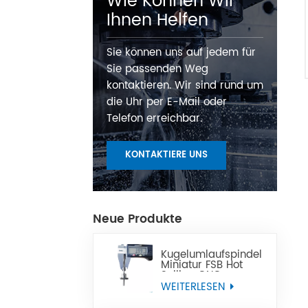
Wie Können Wir
Ihnen Helfen
Sie können uns auf jedem für
Sie passenden Weg
kontaktieren. Wir sind rund um
die Uhr per E-Mail oder
Telefon erreichbar.
KONTAKTIERE UNS
Neue Produkte
Kugelumlaufspindel
Miniatur FSB Hot
Selling CNC
Präzisions-Miniatur-
WEITERLESEN
Kugelgewindespindel
kann Tbi ersetzen