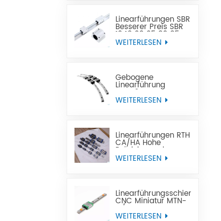
Linearführungen SBR
Besserer Preis SBR
12 16 20 25 30 35
40 50
WEITERLESEN
Linearführungsschiene
Gebogene
Linearführung
GGY16 OEM-
Kundendienst, CNC-
WEITERLESEN
gebogene
Linearführungsschiene,
gebogene
Linearführungen
Linearführungen RTH
CA/HA Hohe
Präzision und
erschwinglicher
WEITERLESEN
Preis
Linearführungsschiene
CNC Miniatur MTN-
C/-H OEM ODM
WEITERLESEN