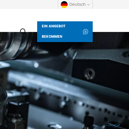
Deutsch
EIN ANGEBOT
English
BEKOMMEN
русский
español
العربية
Deutsch
italiano
français
Indonesia