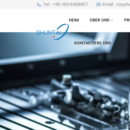
Tel : +86 18014488857
Email : rosyz
HEIM
ÜBER UNS
PR
KONTAKTIERE UNS