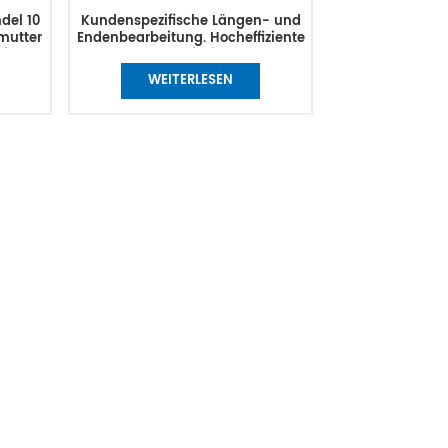
del 10
Kundenspezifische Längen- und
mutter
Endenbearbeitung. Hocheffiziente
winde
Kugelumlaufspindel aus
Lagerstahl mit 8 mm
WEITERLESEN
Durchmesser