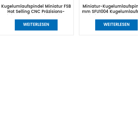
Kugelumlaufspindel Miniatur FSB
Miniatur-Kugelumlaufspin
Hot Selling CNC Präzisions-
mm SFU1004 Kugelumlauf
Miniatur-Kugelgewindespindel
mit Links- und Rechtsge
kann Tbi ersetzen
WEITERLESEN
WEITERLESEN