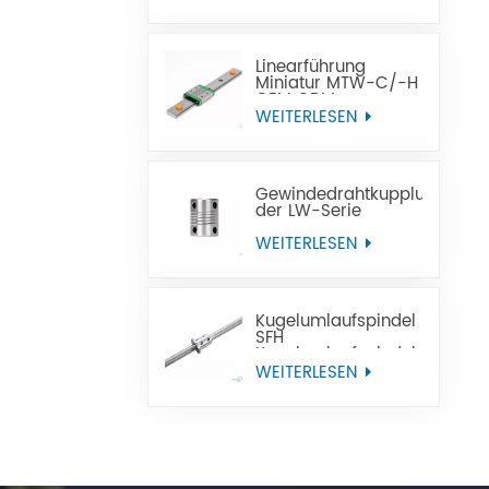
Linearführung
Miniatur MTW-C/-H
OEM ODM
WEITERLESEN
Gewindedrahtkupplung
der LW-Serie
WEITERLESEN
Kugelumlaufspindel
SFH
Kugelumlaufspindel
mit Linksgewinde für
WEITERLESEN
CNC-
Werkzeugmaschinen