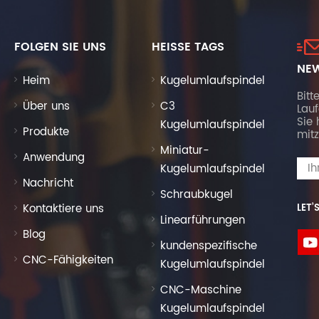
FOLGEN SIE UNS
HEISSE TAGS
NEW
Heim
Kugelumlaufspindel
Bitt
Über uns
C3
Lau
Sie 
Kugelumlaufspindel
Produkte
mitz
Miniatur-
Anwendung
Kugelumlaufspindel
Nachricht
Schraubkugel
Kontaktiere uns
LET’
Linearführungen
Blog
kundenspezifische
CNC-Fähigkeiten
Kugelumlaufspindel
CNC-Maschine
Kugelumlaufspindel