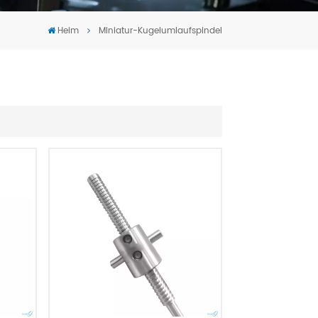
Tiếng Việt
Heim
Miniatur-Kugelumlaufspindel
português