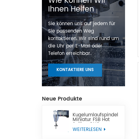
Wie Können Wir
Ihnen Helfen
Sie können uns auf jedem für
Sie passenden Weg
kontaktieren. Wir sind rund um
die Uhr per E-Mail oder
Telefon erreichbar.
KONTAKTIERE UNS
Neue Produkte
Kugelumlaufspindel
Miniatur FSB Hot
Selling CNC
Präzisions-Miniatur-
WEITERLESEN
Kugelgewindespindel
kann Tbi ersetzen