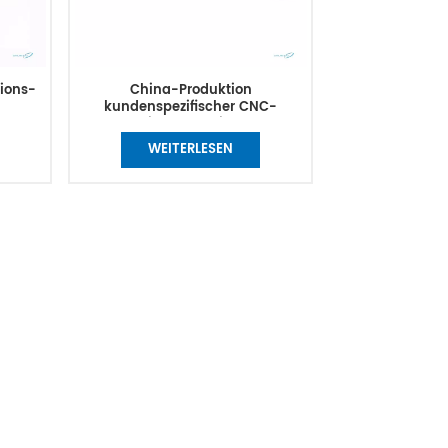
sions-
China-Produktion
kundenspezifischer CNC-
ür
Bearbeitungsservice OEM-
, CNC-
Edelstahl-Aluminium-CNC-
WEITERLESEN
räsen,
Drehfrästeile