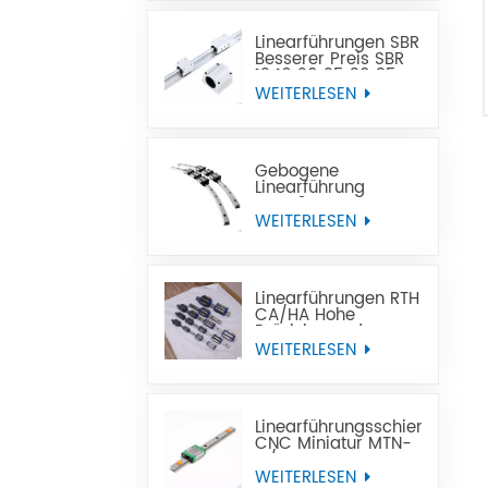
Linearführungen SBR
Besserer Preis SBR
12 16 20 25 30 35
40 50
WEITERLESEN
Linearführungsschiene
Gebogene
Linearführung
GGY16 OEM-
Kundendienst, CNC-
WEITERLESEN
gebogene
Linearführungsschiene,
gebogene
Linearführungen
Linearführungen RTH
CA/HA Hohe
Präzision und
erschwinglicher
WEITERLESEN
Preis
Linearführungsschiene
CNC Miniatur MTN-
C/-H OEM ODM
WEITERLESEN