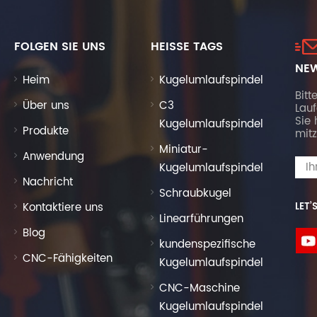
FOLGEN SIE UNS
HEISSE TAGS
NEW
Heim
Kugelumlaufspindel
Bitt
Über uns
C3
Lau
Sie 
Kugelumlaufspindel
Produkte
mitz
Miniatur-
Anwendung
Kugelumlaufspindel
Nachricht
Schraubkugel
Kontaktiere uns
LET’
Linearführungen
Blog
kundenspezifische
CNC-Fähigkeiten
Kugelumlaufspindel
CNC-Maschine
Kugelumlaufspindel