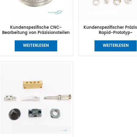
Kundenspezifische CNC-
Kundenspezifischer Präzi
Bearbeitung von Präzisionsteilen
Rapid-Prototyp-
CNC-5-Achsen-
Bearbeitungsservice f
Bearbeitungszentrum
Edelstahl-Aluminiumteile
WEITERLESEN
WEITERLESEN
Mikrobearbeitung mechanischer
Metalldrehen, Schneiden, F
Teile und
direkt
Fertigungsdienstleistungen