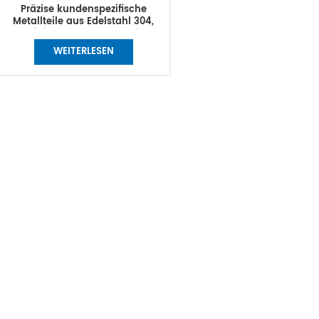
Präzise kundenspezifische
Metallteile aus Edelstahl 304,
Aluminium, Drehen, Schneiden,
Fräsen, schneller
WEITERLESEN
Prototypenbearbeitungsservice,
CNC-Teile