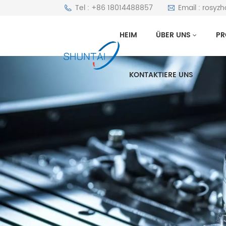
Tel : +86 18014488857
Email : rosyz
HEIM
ÜBER UNS
PR
KONTAKTIERE UNS