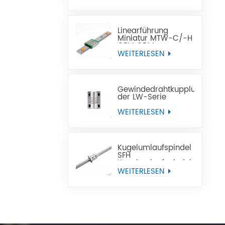
Linearführung
Miniatur MTW-C/-H
OEM ODM
WEITERLESEN
Gewindedrahtkupplung
der LW-Serie
WEITERLESEN
Kugelumlaufspindel
SFH
Kugelumlaufspindel
mit Linksgewinde für
WEITERLESEN
CNC-
Werkzeugmaschinen