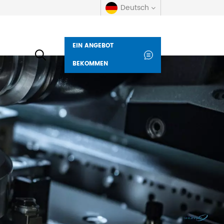
Deutsch
EIN ANGEBOT
English
BEKOMMEN
русский
español
العربية
Deutsch
italiano
français
Indonesia