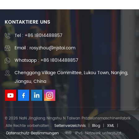
Bearbeitungszentrum
Mikrobearbeitung
mechanischer Teile und
Fertigungsdienstleistungen
KONTAKTIERE UNS
Tel :
+86 18014488857
Email : rosyzhou@njstai.com
Whatsapp : +86 18014488857
Chenggong Village Committee, Lukou Town, Nanjing,
Jiangsu, China
© 2026 NaN Jingjiang Ningshu N Taiwan Präzisionsmaschinenfabrik
.Alle Rechte vorbehalten .
Seitenverzeichnis
|
Blog
|
XML
|
Datenschutz-Bestimmungen
IPv6-Netzwerk unterstützt