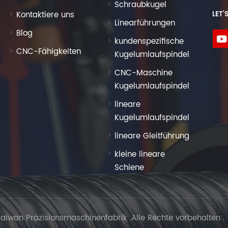
Schraubkugel
Kontaktiere uns
LET’
Linearführungen
Blog
kundenspezifische
CNC-Fähigkeiten
Kugelumlaufspindel
CNC-Maschine
Kugelumlaufspindel
lineare
Kugelumlaufspindel
lineare Gleitführung
kleine lineare
Schiene
aiwan Präzisionsmaschinenfabrik .Alle Rechte vorbehalten .