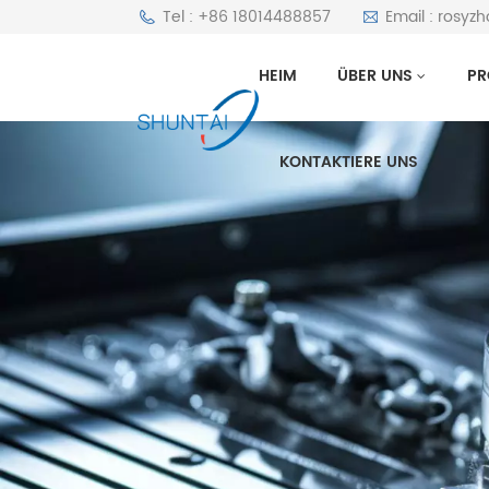
Tel : +86 18014488857
Email : rosyz
HEIM
ÜBER UNS
PR
KONTAKTIERE UNS