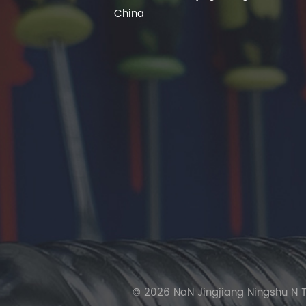
China
© 2026 NaN Jingjiang Ningshu N T