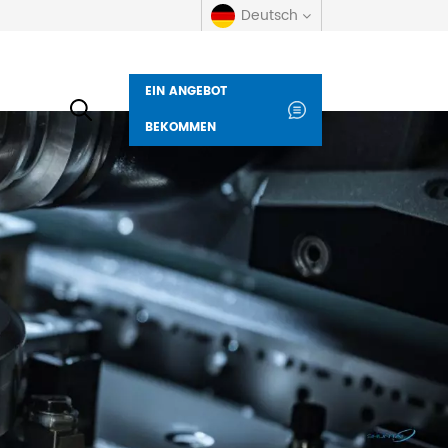
Deutsch
EIN ANGEBOT
English
BEKOMMEN
русский
español
العربية
Deutsch
italiano
français
Indonesia