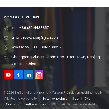
KONTAKTIERE UNS
Tel :
+86 18014488857
Email : rosyzhou@njstai.com
Whatsapp : +86 18014488857
Chenggong Village Committee, Lukou Town, Nanjing,
Jiangsu, China
© 2026 NaN Jingjiang Ningshu N Taiwan Präzisionsmaschinenfabrik
.Alle Rechte vorbehalten .
Seitenverzeichnis
|
Blog
|
XML
|
Datenschutz-Bestimmungen
IPv6-Netzwerk unterstützt