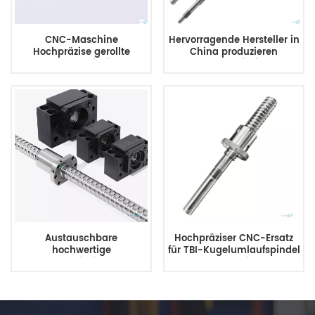
CNC-Maschine
Hervorragende Hersteller in
Hochpräzise gerollte
China produzieren
Kugelumlaufspindel
Kugelumlaufspindeln
Kundenspezifische
Kugelumlaufspindel für
3D-Drucker
Austauschbare
Hochpräziser CNC-Ersatz
hochwertige
für TBI-Kugelumlaufspindel
Kugelumlaufspindeln des
und Mutter für 3D-
chinesischen Herstellers
Druckergestell elektrisch
Shuntai Tbi