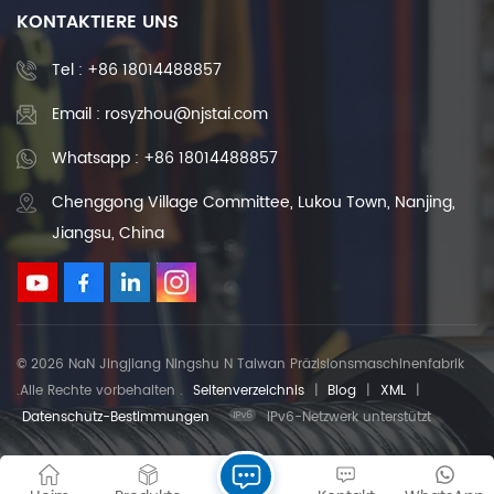
KONTAKTIERE UNS
Tel :
+86 18014488857
Email : rosyzhou@njstai.com
Whatsapp : +86 18014488857
Chenggong Village Committee, Lukou Town, Nanjing,
Jiangsu, China
© 2026 NaN Jingjiang Ningshu N Taiwan Präzisionsmaschinenfabrik
.Alle Rechte vorbehalten .
Seitenverzeichnis
|
Blog
|
XML
|
Datenschutz-Bestimmungen
IPv6-Netzwerk unterstützt