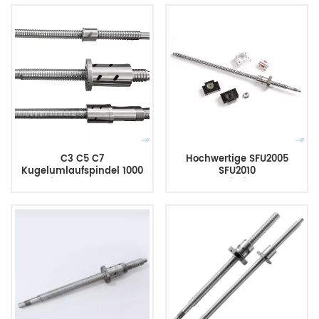
aus der großen Fabrik
Nanjing
C3 C5 C7
Hochwertige SFU2005
Kugelumlaufspindel 1000
SFU2010
mm links SFU 2005 2505
Kugelumlaufspindelherstellun
CNC-Maschine
CNC-Führungen,
Kugelumlaufspindel 1600
Präzisionskugelumlaufspindel
mm