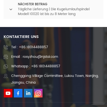
NÄCHSTER BEITRAG
Tägliche Lieferung | Die Kugelumlaufspindel
Modell 10020 ist bis zu 8 Meter lang
KONTAKTIERE UNS
Tel :
+86 18014488857
Email : rosyzhou@njstai.com
Whatsapp : +86 18014488857
Chenggong Village Committee, Lukou Town, Nanjing,
Jiangsu, China