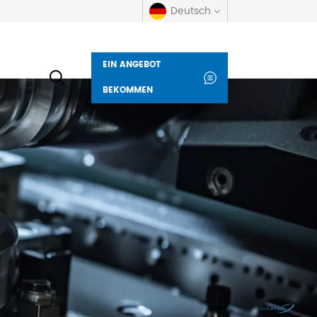
Deutsch
EIN ANGEBOT
English
BEKOMMEN
русский
español
العربية
Deutsch
italiano
français
Indonesia