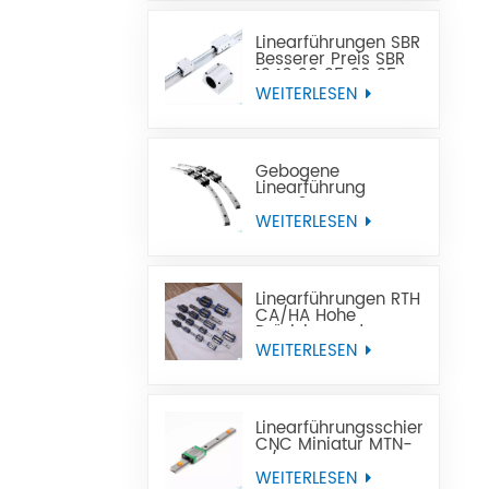
Linearführungen SBR
Besserer Preis SBR
12 16 20 25 30 35
40 50
WEITERLESEN
Linearführungsschiene
Gebogene
Linearführung
GGY16 OEM-
Kundendienst, CNC-
WEITERLESEN
gebogene
Linearführungsschiene,
gebogene
Linearführungen
Linearführungen RTH
CA/HA Hohe
Präzision und
erschwinglicher
WEITERLESEN
Preis
Linearführungsschiene
CNC Miniatur MTN-
C/-H OEM ODM
WEITERLESEN