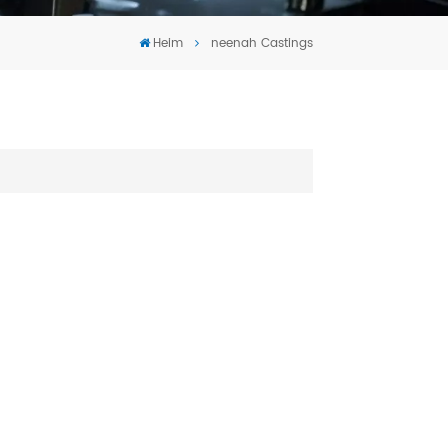
Tiếng Việt
Heim
neenah Castings
português