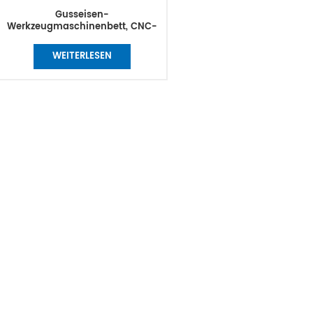
Gusseisen-
Werkzeugmaschinenbett, CNC-
Fräsen, tragende Körper,
Maschinenbasis,
WEITERLESEN
Maschinenplatte