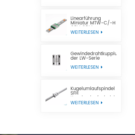
Linearführung
Miniatur MTW-C/-H
OEM ODM
WEITERLESEN
Gewindedrahtkupplung
der LW-Serie
WEITERLESEN
Kugelumlaufspindel
SFH
Kugelumlaufspindel
mit Linksgewinde für
WEITERLESEN
CNC-
Werkzeugmaschinen