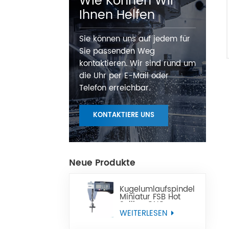
Wie Können Wir
Ihnen Helfen
Sie können uns auf jedem für
Sie passenden Weg
kontaktieren. Wir sind rund um
die Uhr per E-Mail oder
Telefon erreichbar.
KONTAKTIERE UNS
Neue Produkte
Kugelumlaufspindel
Miniatur FSB Hot
Selling CNC
Präzisions-Miniatur-
WEITERLESEN
Kugelgewindespindel
kann Tbi ersetzen