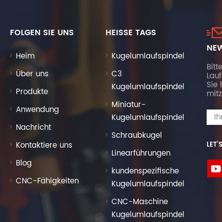
FOLGEN SIE UNS
HEISSE TAGS
NEW
Heim
Kugelumlaufspindel
Bitt
Über uns
C3
Lau
Sie 
Kugelumlaufspindel
Produkte
mitz
Miniatur-
Anwendung
Kugelumlaufspindel
Nachricht
Schraubkugel
Kontaktiere uns
LET’
Linearführungen
Blog
kundenspezifische
CNC-Fähigkeiten
Kugelumlaufspindel
CNC-Maschine
Kugelumlaufspindel