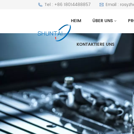
Tel : +86 18014488857
Email : rosyz
HEIM
ÜBER UNS
PR
KONTAKTIERE UNS