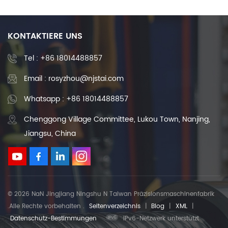
Gusseisen-Drehbankbetten
Maschinenbett
KONTAKTIERE UNS
Tel :
+86 18014488857
Email : rosyzhou@njstai.com
Whatsapp : +86 18014488857
Chenggong Village Committee, Lukou Town, Nanjing,
Jiangsu, China
© 2026 NaN Jingjiang Ningshu N Taiwan Präzisionsmaschinenfabrik
.Alle Rechte vorbehalten .
Seitenverzeichnis
|
Blog
|
XML
|
Datenschutz-Bestimmungen
IPv6-Netzwerk unterstützt