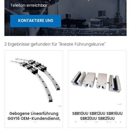
Telefon erreichbar.
KONTAKTIERE UNS
2 Ergebnisse gefunden für "lineare Führungskurve"
Gebogene Linearführung
SBR10UU SBR12UU SBR16UU
GGY16 OEM-Kundendienst,
SBR20UU SBR25UU
CNC-gebogene
Linearkugellagerblock 4
Linearführungsschiene,
Stück 12 mm