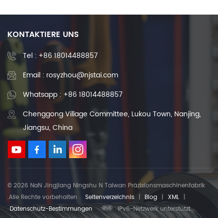
gebogene Linearführungen
Linearschieber für CNC-
Fräser SBR
Linearführungsschiene
KONTAKTIERE UNS
Tel :
+86 18014488857
Email : rosyzhou@njstai.com
Whatsapp : +86 18014488857
Chenggong Village Committee, Lukou Town, Nanjing,
Jiangsu, China
© 2026 NaN Jingjiang Ningshu N Taiwan Präzisionsmaschinenfabrik
.Alle Rechte vorbehalten .
Seitenverzeichnis
|
Blog
|
XML
|
Datenschutz-Bestimmungen
IPv6-Netzwerk unterstützt