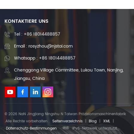
KONTAKTIERE UNS
Tel :
+86 18014488857
Email : rosyzhou@njstai.com
Whatsapp : +86 18014488857
Chenggong Village Committee, Lukou Town, Nanjing,
Jiangsu, China
© 2026 NaN Jingjiang Ningshu N Taiwan Präzisionsmaschinenfabrik
.Alle Rechte vorbehalten .
Seitenverzeichnis
|
Blog
|
XML
|
Datenschutz-Bestimmungen
IPv6-Netzwerk unterstützt