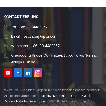
Metallschmiedebearbeitung
KONTAKTIERE UNS
Tel :
+86 18014488857
Email : rosyzhou@njstai.com
Whatsapp : +86 18014488857
Chenggong Village Committee, Lukou Town, Nanjing,
Jiangsu, China
© 2026 NaN Jingjiang Ningshu N Taiwan Präzisionsmaschinenfabrik
.Alle Rechte vorbehalten .
Seitenverzeichnis
|
Blog
|
XML
|
Datenschutz-Bestimmungen
IPv6-Netzwerk unterstützt