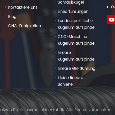
Schraubkugel
Kontaktiere uns
LET’
Linearführungen
Blog
kundenspezifische
CNC-Fähigkeiten
Kugelumlaufspindel
CNC-Maschine
Kugelumlaufspindel
lineare
Kugelumlaufspindel
lineare Gleitführung
kleine lineare
Schiene
aiwan Präzisionsmaschinenfabrik .Alle Rechte vorbehalten .