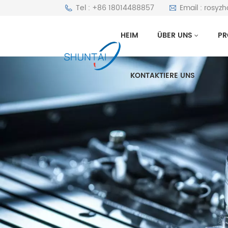
Tel : +86 18014488857
Email : rosyz
HEIM
ÜBER UNS
PR
KONTAKTIERE UNS