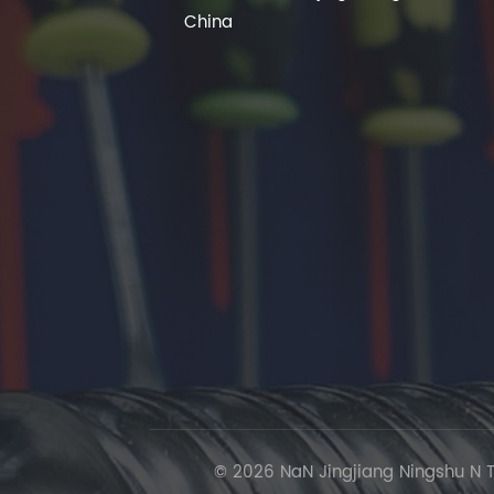
China
© 2026 NaN Jingjiang Ningshu N T