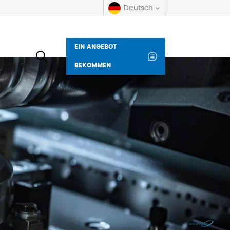
Deutsch
EIN ANGEBOT
English
BEKOMMEN
русский
español
العربية
Deutsch
italiano
français
Indonesia