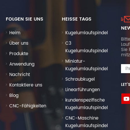
FOLGEN SIE UNS
HEISSE TAGS
NEW
Heim
Kugelumlaufspindel
Bitt
Über uns
C3
Lau
Sie 
Kugelumlaufspindel
Produkte
mitz
Miniatur-
Anwendung
Kugelumlaufspindel
Nachricht
Schraubkugel
Kontaktiere uns
LET’
Linearführungen
Blog
kundenspezifische
CNC-Fähigkeiten
Kugelumlaufspindel
CNC-Maschine
Kugelumlaufspindel