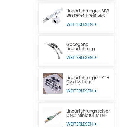
Linearführungen SBR
Besserer Preis SBR
12 16 20 25 30 35
40 50
WEITERLESEN
Linearführungsschiene
Gebogene
Linearführung
GGY16 OEM-
Kundendienst, CNC-
WEITERLESEN
gebogene
Linearführungsschiene,
gebogene
Linearführungen
Linearführungen RTH
CA/HA Hohe
Präzision und
erschwinglicher
WEITERLESEN
Preis
Linearführungsschiene
CNC Miniatur MTN-
C/-H OEM ODM
WEITERLESEN