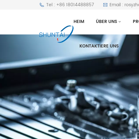
Tel : +86 18014488857
Email : rosyz
HEIM
ÜBER UNS
PR
KONTAKTIERE UNS