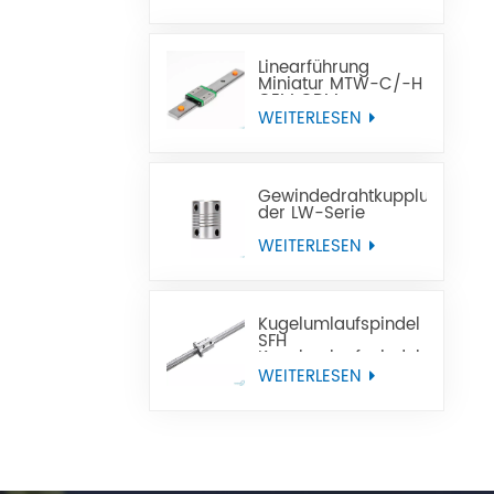
Linearführung
Miniatur MTW-C/-H
OEM ODM
WEITERLESEN
Gewindedrahtkupplung
der LW-Serie
WEITERLESEN
Kugelumlaufspindel
SFH
Kugelumlaufspindel
mit Linksgewinde für
WEITERLESEN
CNC-
Werkzeugmaschinen