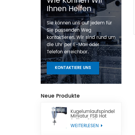
Wie Können Wir
Ihnen Helfen
Sie können uns auf jedem für
Sie passenden Weg
kontaktieren. Wir sind rund um
die Uhr per E-Mail oder
Telefon erreichbar.
KONTAKTIERE UNS
Neue Produkte
Kugelumlaufspindel
Miniatur FSB Hot
Selling CNC
Präzisions-Miniatur-
WEITERLESEN
Kugelgewindespindel
kann Tbi ersetzen