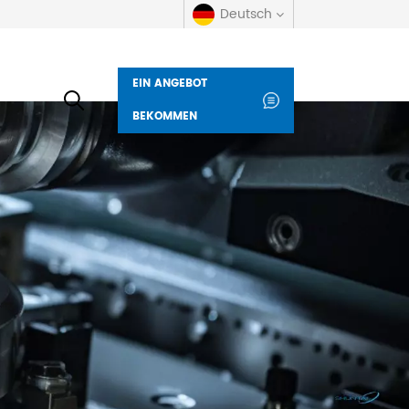
Deutsch
EIN ANGEBOT
English
BEKOMMEN
русский
español
العربية
Deutsch
italiano
français
Indonesia