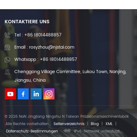
KONTAKTIERE UNS
Tel :
+86 18014488857
Email : rosyzhou@njstai.com
Whatsapp : +86 18014488857
Chenggong Village Committee, Lukou Town, Nanjing,
Jiangsu, China
© 2026 NaN Jingjiang Ningshu N Taiwan Präzisionsmaschinenfabrik
.Alle Rechte vorbehalten .
Seitenverzeichnis
|
Blog
|
XML
|
Datenschutz-Bestimmungen
IPv6-Netzwerk unterstützt