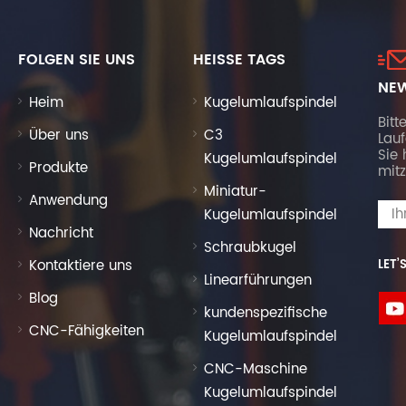
FOLGEN SIE UNS
HEISSE TAGS
NEW
Heim
Kugelumlaufspindel
Bitt
Über uns
C3
Lau
Sie 
Kugelumlaufspindel
Produkte
mitz
Miniatur-
Anwendung
Kugelumlaufspindel
Nachricht
Schraubkugel
Kontaktiere uns
LET’
Linearführungen
Blog
kundenspezifische
CNC-Fähigkeiten
Kugelumlaufspindel
CNC-Maschine
Kugelumlaufspindel