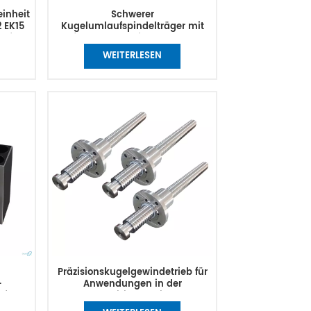
inheit
Schwerer
2 EK15
Kugelumlaufspindelträger mit
 für
festem Lagersitz WBK17DF
WBK20DF WBK20DFD WBK25DF
WEITERLESEN
WBK25DFD WBK25DFF WBK30DF
WBK30DFD WBK30DFF
Präzisionskugelgewindetrieb für
-
Anwendungen in der
 für
Medizintechnik