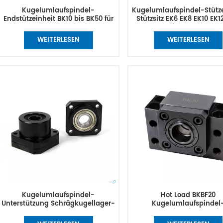
Kugelumlaufspindel-
Kugelumlaufspindel-Stütze
Endstützeinheit BK10 bis BK50 für
Stützsitz EK6 EK8 EK10 EK1
3D-Drucker
EK20 schwimmendes Ende
WEITERLESEN
WEITERLESEN
Kugelumlaufspindel-
Hot Load BKBF20
Unterstützung Schrägkugellager-
Kugelumlaufspindel
Schraubenstützsitz FKFF20-
Endstützeinheit, Stützsitz
Schrauben-Schrittmotor-
Kugelumlaufspindel