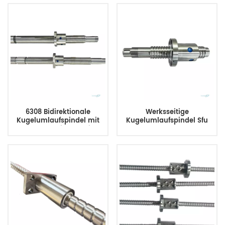
Zoll/200 mm mit
Doppelmutter, keine
Endbearbeitung für CNC-
Maschine
6308 Bidirektionale
Werksseitige
Kugelumlaufspindel mit
Kugelumlaufspindel Sfu
Rechts- und Linksgewinde
3206 3208