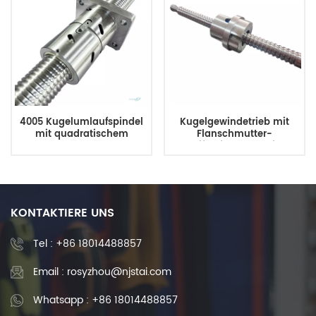
4005 Kugelumlaufspindel
Kugelgewindetrieb mit
mit quadratischem
Flanschmutter-
Flansch und Kugelmutter
Schleifverfahren zu einem
vom chinesischen
wettbewerbsfähigen Preis
Hersteller Shuntai
KONTAKTIERE UNS
Tel :
+86 18014488857
Email : rosyzhou@njstai.com
Whatsapp : +86 18014488857