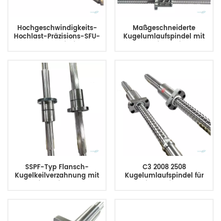
Hochgeschwindigkeits-
Maßgeschneiderte
Hochlast-Präzisions-SFU-
Kugelumlaufspindel mit
Kugelumlaufspindel,
externer Zirkulation von
kundenspezifischer
hoher Qualität und
Hersteller von
günstigem Preis für CNC-
Kugelumlaufspindeln
Maschinen
SSPF-Typ Flansch-
C3 2008 2508
Kugelkeilverzahnung mit
Kugelumlaufspindel für
integrierter
industrielle
Kugelumlaufspindel
Kugelumlaufspindel