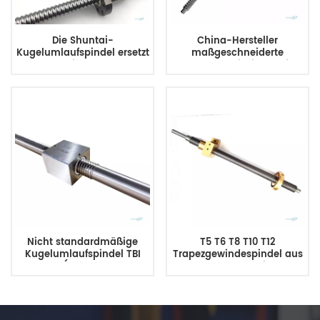
Die Shuntai-
China-Hersteller
Kugelumlaufspindel ersetzt
maßgeschneiderte
alle Serien der TBI-
Kugelumlaufspindeln für
Kugelumlaufspindeln
alle Druckmaschinen
Nicht standardmäßige
T5 T6 T8 T10 T12
Kugelumlaufspindel TBI
Trapezgewindespindel aus
SFU1605 (Durchmesser 16
Edelstahl mit
mm, Steigung 5 mm) für
Messingmutter, hergestellt
CNC-Maschinenteile
in China