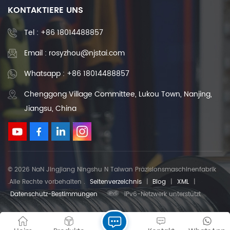
KONTAKTIERE UNS
Tel :
+86 18014488857
Email : rosyzhou@njstai.com
Whatsapp : +86 18014488857
Chenggong Village Committee, Lukou Town, Nanjing,
Jiangsu, China
© 2026 NaN Jingjiang Ningshu N Taiwan Präzisionsmaschinenfabrik
.Alle Rechte vorbehalten .
Seitenverzeichnis
|
Blog
|
XML
|
Datenschutz-Bestimmungen
IPv6-Netzwerk unterstützt