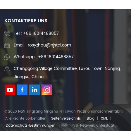
China
KONTAKTIERE UNS
Tel :
+86 18014488857
Email : rosyzhou@njstai.com
Whatsapp : +86 18014488857
Chenggong Village Committee, Lukou Town, Nanjing,
Jiangsu, China
© 2026 NaN Jingjiang Ningshu N Taiwan Präzisionsmaschinenfabrik
.Alle Rechte vorbehalten .
Seitenverzeichnis
|
Blog
|
XML
|
Datenschutz-Bestimmungen
IPv6-Netzwerk unterstützt